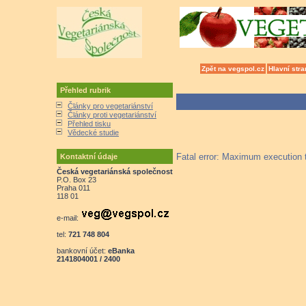
Zpět na vegspol.cz
Hlavní stra
Přehled rubrik
Články pro vegetariánství
Články proti vegetariánství
Přehled tisku
Vědecké studie
Fatal error: Maximum execution
Kontaktní údaje
Česká vegetariánská společnost
P.O. Box 23
Praha 011
118 01
e-mail:
tel:
721 748 804
bankovní účet:
eBanka
2141804001 / 2400