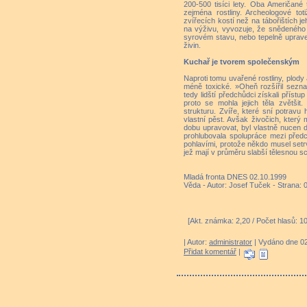
200-500 tisíci lety. Oba Američané
zejména rostliny. Archeologové tot
zvířecích kostí než na tábořištích j
na výživu, vyvozuje, že snědeného 
syrovém stavu, nebo tepelně uprave
živin.
Kuchař je tvorem společenským
Naproti tomu uvařené rostliny, plody
méně toxické. »Oheň rozšířil sezna
tedy lidští předchůdci získali příst
proto se mohla jejich těla zvětšit
strukturu. Zvíře, které sní potravu 
vlastní pěst. Avšak živočich, který
dobu upravovat, byl vlastně nucen dě
prohlubovala spolupráce mezi předc
pohlavími, protože někdo musel setrv
jež mají v průměru slabší tělesnou s
Mladá fronta DNES 02.10.1999
Věda - Autor: Josef Tuček - Strana: 
[Akt. známka: 2,20 / Počet hlasů: 1
| Autor:
administrator
| Vydáno dne 02.
Přidat komentář
|