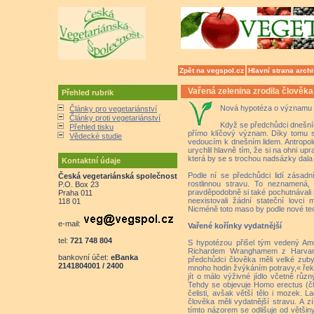
Zpět na vegspol.cz
Hlavní strana arch
Vařená zelenina zrodila člověka
Přehled rubrik
Nová hypotéza o významu o
Články pro vegetariánství
Články proti vegetariánství
Když se předchůdci dnešního
Přehled tisku
přímo klíčový význam. Díky tomu se
Vědecké studie
vedoucím k dnešním lidem. Antropol
urychlil hlavně tím, že si na ohni up
která by se s trochou nadsázky dala
Kontaktní údaje
Podle ní se předchůdci lidí zásadn
Česká vegetariánská společnost
rostlinnou stravu. To neznamená,
P.O. Box 23
pravděpodobně si také pochutnávali 
Praha 011
neexistovali žádní stateční lovci 
118 01
Nicméně toto maso by podle nové teor
e-mail:
Vařené kořínky vydatnější
tel:
721 748 804
S hypotézou přišel tým vedený Am
Richardem Wranghamem z Harvardo
bankovní účet:
eBanka
předchůdci člověka měli velké zuby
2141804001 / 2400
mnoho hodin žvýkáním potravy,« řek
jít o málo výživné jídlo včetně růz
Tehdy se objevuje Homo erectus (č
čelisti, avšak větší tělo i mozek. 
člověka měli vydatnější stravu. A z
tímto názorem se odlišuje od většin