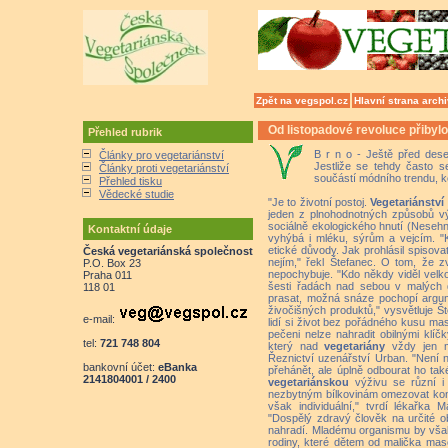
Zpět na vegspol.cz
Hlavní strana arch
Od listopadové revoluce přibylo
Přehled rubrik
B r n o - Ještě před deset
Články pro vegetariánství
Jestliže se tehdy často s
Články proti vegetariánství
součástí módního trendu, ke
Přehled tisku
Vědecké studie
"Je to životní postoj.
Vegetariánství
jeden z plnohodnotných způsobů vý
sociálně ekologického hnutí (Nesehnu
Kontaktní údaje
vyhýbá i mléku, sýrům a vejcím. "
etické důvody. Jak prohlásil spisovat
Česká vegetariánská společnost
nejím," řekl Štefanec. O tom, že z
P.O. Box 23
nepochybuje. "Kdo někdy viděl velk
Praha 011
šesti řadách nad sebou v malých 
118 01
prasat, možná snáze pochopí arg
živočišných produktů," vysvětluje 
e-mail:
lidí si život bez pořádného kusu ma
pečeni nelze nahradit obilnými klíčk
tel:
721 748 804
který nad
vegetariány
vždy jen m
Řeznictví uzenářství Urban. "Není
bankovní účet:
eBanka
přehánět, ale úplně odbourat ho ta
2141804001 / 2400
vegetariánskou
výživu se různí i 
nezbytným bílkovinám omezovat kon
však individuální," tvrdí lékařka
"Dospělý zdravý člověk na určité o
nahradí. Mladému organismu by vša
rodiny, které dětem od malička mas