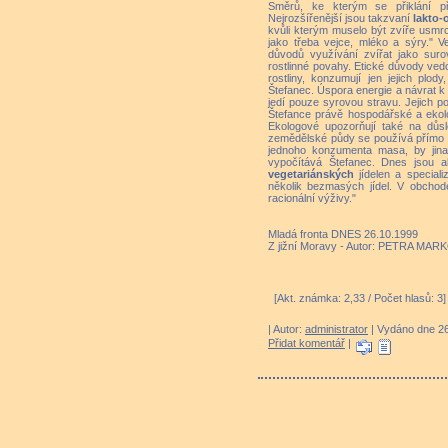
Směrů, ke kterým se přiklání př
Nejrozšířenější jsou takzvaní
lakto-
kvůli kterým muselo být zvíře usmrc
jako třeba vejce, mléko a sýry." V
důvodů využívání zvířat jako suro
rostlinné povahy. Etické důvody vedou
rostliny, konzumují jen jejich plody
Štefanec. Úspora energie a návrat k p
jedí pouze syrovou stravu. Jejich p
Štefance právě hospodářské a ekolo
Ekologové upozorňují také na důs
zemědělské půdy se používá přímo č
jednoho konzumenta masa, by jina
vypočítává Štefanec. Dnes jsou al
vegetariánských
jídelen a speciali
několik bezmasých jídel. V obchod
racionální výživy."
Mladá fronta DNES 26.10.1999
Z jižní Moravy - Autor: PETRA MARK
[Akt. známka: 2,33 / Počet hlasů: 3
| Autor:
administrator
| Vydáno dne 26.
Přidat komentář
|